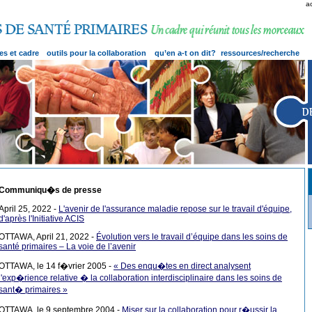
a
es et cadre
outils pour la collaboration
qu’en a-t on dit?
ressources/recherche
Communiqu�s de presse
April 25, 2022 -
L'avenir de l'assurance maladie repose sur le travail d'équipe,
d'après l'Initiative ACIS
OTTAWA, April 21, 2022 -
Évolution vers le travail d’équipe dans les soins de
santé primaires – La voie de l’avenir
OTTAWA, le 14 f�vrier 2005 -
« Des enqu�tes en direct analysent
l'exp�rience relative � la collaboration interdisciplinaire dans les soins de
sant� primaires »
OTTAWA, le 9 septembre 2004
-
Miser sur la collaboration pour r�ussir la