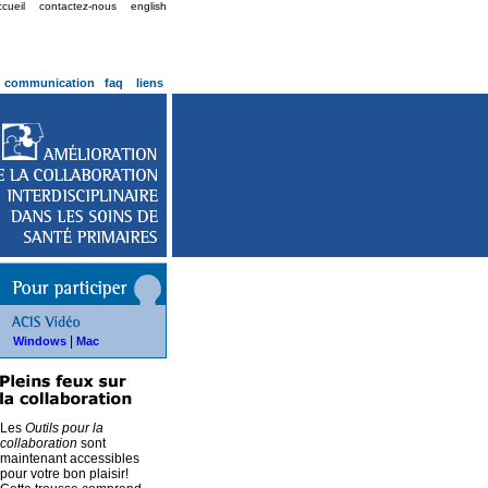
ccueil
contactez-nous
english
communication
faq
liens
|
Windows
Mac
Les
Outils pour la
collaboration
sont
maintenant accessibles
pour votre bon plaisir!